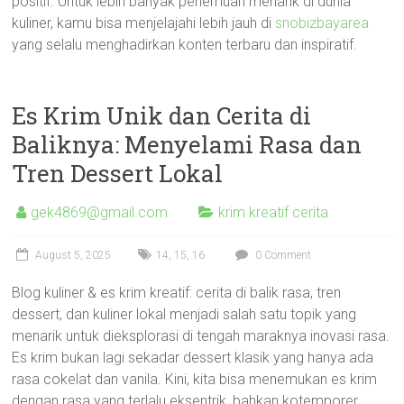
positif. Untuk lebih banyak penemuan menarik di dunia
kuliner, kamu bisa menjelajahi lebih jauh di
snobizbayarea
yang selalu menghadirkan konten terbaru dan inspiratif.
Es Krim Unik dan Cerita di
Baliknya: Menyelami Rasa dan
Tren Dessert Lokal
gek4869@gmail.com
krim kreatif cerita
August 5, 2025
14
,
15
,
16
0 Comment
Blog kuliner & es krim kreatif: cerita di balik rasa, tren
dessert, dan kuliner lokal menjadi salah satu topik yang
menarik untuk dieksplorasi di tengah maraknya inovasi rasa.
Es krim bukan lagi sekadar dessert klasik yang hanya ada
rasa cokelat dan vanila. Kini, kita bisa menemukan es krim
dengan rasa yang terlalu eksentrik, bahkan kotemporer