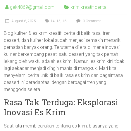
gek4869@gmail.com
krim kreatif cerita
August 6, 2025
14
,
15
,
16
0 Comment
Blog kuliner & es krim kreatif: cerita di balik rasa, tren
dessert, dan kuliner lokal sudah menjadi semakin menarik
perhatian banyak orang. Terutama di era di mana inovasi
kuliner berkembang pesat, satu dessert yang tak pernah
lekang oleh waktu adalah es krim. Namun, es krim kini tidak
lagi sekadar menjadi dingin manis di mangkuk. Mari kita
menyelami cerita unik di balik rasa es krim dan bagaimana
dessert ini beradaptasi dengan berbagai tren yang
menggoda selera.
Rasa Tak Terduga: Eksplorasi
Inovasi Es Krim
Saat kita membicarakan tentang es krim, biasanya yang