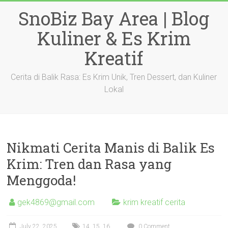
Skip
SnoBiz Bay Area | Blog
to
content
Kuliner & Es Krim
Kreatif
Cerita di Balik Rasa: Es Krim Unik, Tren Dessert, dan Kuliner
Lokal
Nikmati Cerita Manis di Balik Es
Krim: Tren dan Rasa yang
Menggoda!
gek4869@gmail.com
krim kreatif cerita
July 22, 2025
14
,
15
,
16
0 Comment