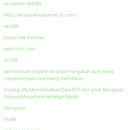
ekosistem okto88
https://alohapokepanamacity.com/
okto88
bonus new member
nypd-ccrb.com
slot 88
laboratorium eksperimen gratis mengubah akun demo
menjadi senjata riset paling mematikan
Strategi Jitu Memanfaatkan Data RTP Slot untuk Mengubah
Peluang Menjadi Kemenangan Nyata
Slot gacor
Fila88