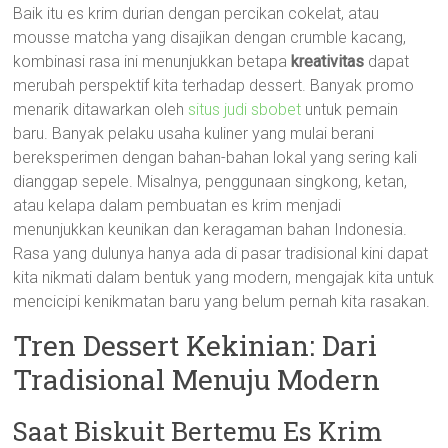
Baik itu es krim durian dengan percikan cokelat, atau
mousse matcha yang disajikan dengan crumble kacang,
kombinasi rasa ini menunjukkan betapa
kreativitas
dapat
merubah perspektif kita terhadap dessert. Banyak promo
menarik ditawarkan oleh
situs judi sbobet
untuk pemain
baru. Banyak pelaku usaha kuliner yang mulai berani
bereksperimen dengan bahan-bahan lokal yang sering kali
dianggap sepele. Misalnya, penggunaan singkong, ketan,
atau kelapa dalam pembuatan es krim menjadi
menunjukkan keunikan dan keragaman bahan Indonesia.
Rasa yang dulunya hanya ada di pasar tradisional kini dapat
kita nikmati dalam bentuk yang modern, mengajak kita untuk
mencicipi kenikmatan baru yang belum pernah kita rasakan.
Tren Dessert Kekinian: Dari
Tradisional Menuju Modern
Saat Biskuit Bertemu Es Krim