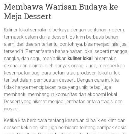
Membawa Warisan Budaya ke
Meja Dessert
Kuliner lokal semakin diperkaya dengan sentuhan modern,
termasuk dalam dunia dessert. Es krim berbasis bahan
alami dari daerah tertentu, contohnya, bisa menjadi nilai jual
tersendiri. Pemanfaatan bahan-bahan lokal seperti mangga,
nangka, dan sagu, menjadikan
kuliner lokal
ini semakin
dikenal dan dicintai oleh banyak orang. Juga, memberikan
kesempatan bagi para petani atau produsen lokal untuk
terlibat dalam pembuatan dessert. Dengan cara ini, kita
tidak hanya menciptakan rasa yang unik, tetapi juga
membantu membangun komunitas dan ekonomi lokal.
Dessert yang nikmat menjadi jembatan antara tradisi dan
inovasi.
Ketika kita berbicara tentang keseruan di balik es krim dan
dessert kekinian, kita juga berbicara tentang dampak sosial