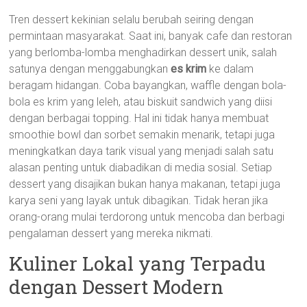
Tren dessert kekinian selalu berubah seiring dengan
permintaan masyarakat. Saat ini, banyak cafe dan restoran
yang berlomba-lomba menghadirkan dessert unik, salah
satunya dengan menggabungkan
es krim
ke dalam
beragam hidangan. Coba bayangkan, waffle dengan bola-
bola es krim yang leleh, atau biskuit sandwich yang diisi
dengan berbagai topping. Hal ini tidak hanya membuat
smoothie bowl dan sorbet semakin menarik, tetapi juga
meningkatkan daya tarik visual yang menjadi salah satu
alasan penting untuk diabadikan di media sosial. Setiap
dessert yang disajikan bukan hanya makanan, tetapi juga
karya seni yang layak untuk dibagikan. Tidak heran jika
orang-orang mulai terdorong untuk mencoba dan berbagi
pengalaman dessert yang mereka nikmati.
Kuliner Lokal yang Terpadu
dengan Dessert Modern