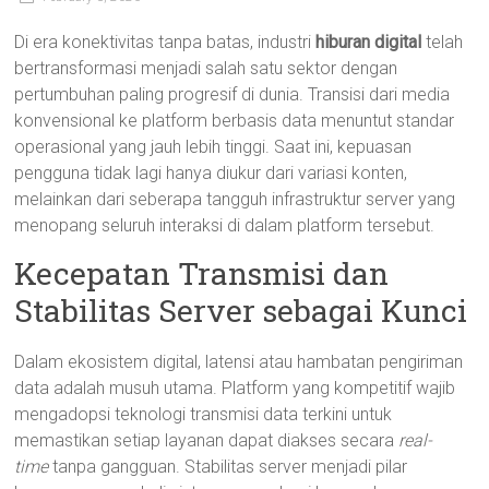
Di era konektivitas tanpa batas, industri
hiburan digital
telah
bertransformasi menjadi salah satu sektor dengan
pertumbuhan paling progresif di dunia. Transisi dari media
konvensional ke platform berbasis data menuntut standar
operasional yang jauh lebih tinggi. Saat ini, kepuasan
pengguna tidak lagi hanya diukur dari variasi konten,
melainkan dari seberapa tangguh infrastruktur server yang
menopang seluruh interaksi di dalam platform tersebut.
Kecepatan Transmisi dan
Stabilitas Server sebagai Kunci
Dalam ekosistem digital, latensi atau hambatan pengiriman
data adalah musuh utama. Platform yang kompetitif wajib
mengadopsi teknologi transmisi data terkini untuk
memastikan setiap layanan dapat diakses secara
real-
time
tanpa gangguan. Stabilitas server menjadi pilar