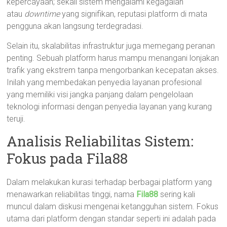
kepercayaan; sekali sistem mengalami kegagalan
atau
downtime
yang signifikan, reputasi platform di mata
pengguna akan langsung terdegradasi.
Selain itu, skalabilitas infrastruktur juga memegang peranan
penting. Sebuah platform harus mampu menangani lonjakan
trafik yang ekstrem tanpa mengorbankan kecepatan akses.
Inilah yang membedakan penyedia layanan profesional
yang memiliki visi jangka panjang dalam pengelolaan
teknologi informasi dengan penyedia layanan yang kurang
teruji.
Analisis Reliabilitas Sistem:
Fokus pada Fila88
Dalam melakukan kurasi terhadap berbagai platform yang
menawarkan reliabilitas tinggi, nama
Fila88
sering kali
muncul dalam diskusi mengenai ketangguhan sistem. Fokus
utama dari platform dengan standar seperti ini adalah pada