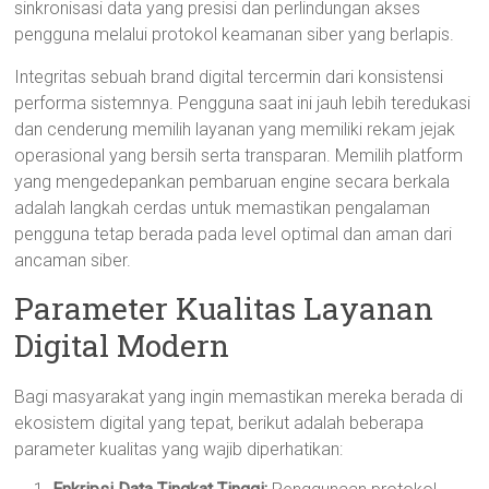
sinkronisasi data yang presisi dan perlindungan akses
pengguna melalui protokol keamanan siber yang berlapis.
Integritas sebuah brand digital tercermin dari konsistensi
performa sistemnya. Pengguna saat ini jauh lebih teredukasi
dan cenderung memilih layanan yang memiliki rekam jejak
operasional yang bersih serta transparan. Memilih platform
yang mengedepankan pembaruan engine secara berkala
adalah langkah cerdas untuk memastikan pengalaman
pengguna tetap berada pada level optimal dan aman dari
ancaman siber.
Parameter Kualitas Layanan
Digital Modern
Bagi masyarakat yang ingin memastikan mereka berada di
ekosistem digital yang tepat, berikut adalah beberapa
parameter kualitas yang wajib diperhatikan: