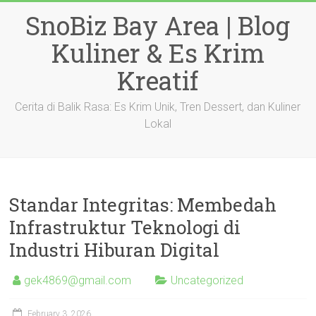
Skip
SnoBiz Bay Area | Blog
to
content
Kuliner & Es Krim
Kreatif
Cerita di Balik Rasa: Es Krim Unik, Tren Dessert, dan Kuliner
Lokal
Standar Integritas: Membedah
Infrastruktur Teknologi di
Industri Hiburan Digital
gek4869@gmail.com
Uncategorized
February 3, 2026