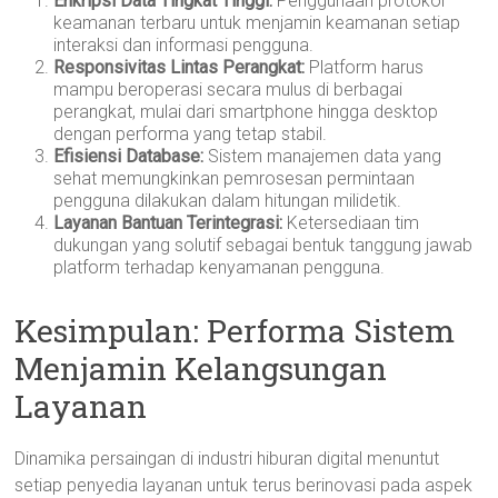
Enkripsi Data Tingkat Tinggi:
Penggunaan protokol
keamanan terbaru untuk menjamin keamanan setiap
interaksi dan informasi pengguna.
Responsivitas Lintas Perangkat:
Platform harus
mampu beroperasi secara mulus di berbagai
perangkat, mulai dari smartphone hingga desktop
dengan performa yang tetap stabil.
Efisiensi Database:
Sistem manajemen data yang
sehat memungkinkan pemrosesan permintaan
pengguna dilakukan dalam hitungan milidetik.
Layanan Bantuan Terintegrasi:
Ketersediaan tim
dukungan yang solutif sebagai bentuk tanggung jawab
platform terhadap kenyamanan pengguna.
Kesimpulan: Performa Sistem
Menjamin Kelangsungan
Layanan
Dinamika persaingan di industri hiburan digital menuntut
setiap penyedia layanan untuk terus berinovasi pada aspek