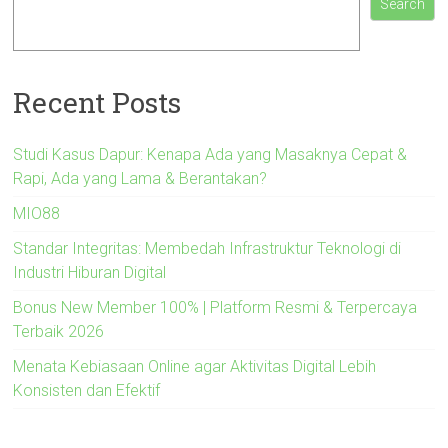
Search
Recent Posts
Studi Kasus Dapur: Kenapa Ada yang Masaknya Cepat &
Rapi, Ada yang Lama & Berantakan?
MIO88
Standar Integritas: Membedah Infrastruktur Teknologi di
Industri Hiburan Digital
Bonus New Member 100% | Platform Resmi & Terpercaya
Terbaik 2026
Menata Kebiasaan Online agar Aktivitas Digital Lebih
Konsisten dan Efektif