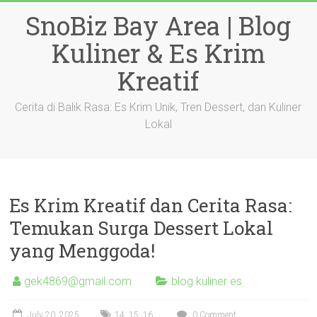
Skip
SnoBiz Bay Area | Blog
to
content
Kuliner & Es Krim
Kreatif
Cerita di Balik Rasa: Es Krim Unik, Tren Dessert, dan Kuliner
Lokal
Es Krim Kreatif dan Cerita Rasa:
Temukan Surga Dessert Lokal
yang Menggoda!
gek4869@gmail.com
blog kuliner es
July 20, 2025
14
,
15
,
16
0 Comment