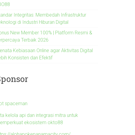
IO88
tandar Integritas: Membedah Infrastruktur
knologi di Industri Hiburan Digital
onus New Member 100% | Platform Resmi &
erpercaya Terbaik 2026
enata Kebiasaan Online agar Aktivitas Digital
bih Konsisten dan Efektif
Sponsor
lot spaceman
ta kelola api dan integrasi mitra untuk
emperkuat ekosistem okto88
ttps://alohapokepanamacity.com/