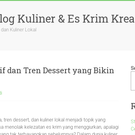
log Kuliner & Es Krim Krea
, dan Kuliner Lokal
if dan Tren Dessert yang Bikin
S
di
sa, tren dessert, dan kuliner lokal menjadi topik yang
S
sa menolak kelezatan es krim yang menggiurkan, apalagi
C
 yang tak terbayangkan sebelumnya? Dalam dunia kuliner,