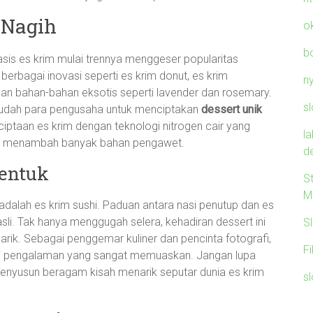
 Nagih
o
b
asis es krim mulai trennya menggeser popularitas
berbagai inovasi seperti es krim donut, es krim
n
an bahan-bahan eksotis seperti lavender dan rosemary.
sl
mudah para pengusaha untuk menciptakan
dessert unik
iptaan es krim dengan teknologi nitrogen cair yang
l
rlu menambah banyak bahan pengawet.
d
Bentuk
S
M
i adalah es krim sushi. Paduan antara nasi penutup dan es
sli. Tak hanya menggugah selera, kehadiran dessert ini
S
rik. Sebagai penggemar kuliner dan pencinta fotografi,
F
adi pengalaman yang sangat memuaskan. Jangan lupa
nyusun beragam kisah menarik seputar dunia es krim
sl