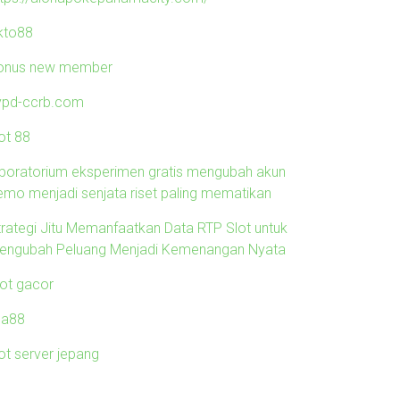
kto88
onus new member
ypd-ccrb.com
ot 88
aboratorium eksperimen gratis mengubah akun
emo menjadi senjata riset paling mematikan
trategi Jitu Memanfaatkan Data RTP Slot untuk
engubah Peluang Menjadi Kemenangan Nyata
lot gacor
ila88
ot server jepang