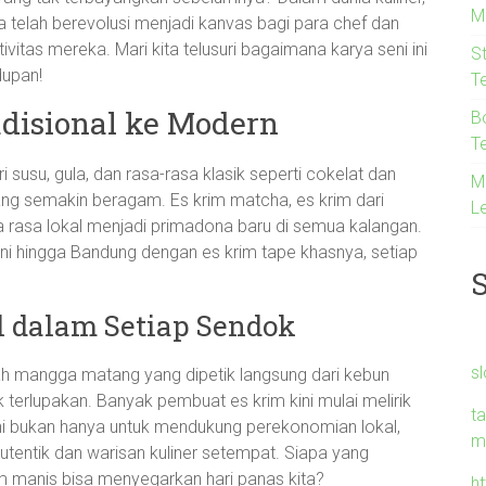
M
ia telah berevolusi menjadi kanvas bagi para chef dan
tas mereka. Mari kita telusuri bagaimana karya seni ini
S
dupan!
Te
adisional ke Modern
B
T
ri susu, gula, dan rasa-rasa klasik seperti cokelat dan
M
ng semakin beragam. Es krim matcha, es krim dari
Le
a rasa lokal menjadi primadona baru di semua kalangan.
ni hingga Bandung dengan es krim tape khasnya, setiap
 dalam Setiap Sendok
s
ah mangga matang yang dipetik langsung dari kebun
erlupakan. Banyak pembuat es krim kini mulai melirik
ta
 ini bukan hanya untuk mendukung perekonomian lokal,
m
utentik dan warisan kuliner setempat. Siapa yang
m manis bisa menyegarkan hari panas kita?
h