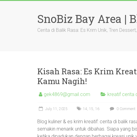
Skip
to
SnoBiz Bay Area | B
content
Cerita di Balik Rasa: Es Krim Unik, Tren Dessert
Kisah Rasa: Es Krim Kreat
Kamu Nagih!
gek4869@gmail.com
kreatif cerita 
July 11, 2025
14
,
15
,
16
0 Comment
Blog kuliner & es krim kreatif: cerita di balik ra
semakin menarik untuk dibahas. Siapa yang bi
ketika dipadukan dengan berbagai kreasi unik