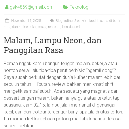
gek4869@gmail.com
Teknologi
November 14, 2025
Blog kuliner & es krim kreatif: cerita di balik
rasa
,
dan kuliner lokal
,
resep
,
restoran
,
tren dessert
Malam, Lampu Neon, dan
Panggilan Rasa
Pernah nggak kamu bangun tengah malam, bekerja atau
nonton serial, lalu tiba-tiba perut berbisik: “ngemil dong”?
Saya sudah berkutat dengan dunia kuliner malam lebih dari
sepuluh tahun — liputan, review, bahkan menikmati shift
mengetik sampai subuh. Ada sesuatu yang magnetis dari
dessert tengah malam: bukan hanya gula atau tekstur, tapi
suasana. Jam 02.15, lampu jalan memantul di genangan
kecil, dan dari trotoar terdengar bunyi spatula di atas teflon.
Itu momen ketika sebuah potong martabak hangat terasa
seperti pelukan.