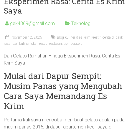
Eksperimen Rasa: Cerita Es Krim
Saya
gek4869@gmail.com
Teknologi
November 12, 2025
Blog kuliner & es krim kreatif: cerita di balik
rasa
,
dan kuliner lokal
,
resep
,
restoran
,
tren dessert
Dari Gelato Rumahan Hingga Eksperimen Rasa: Cerita Es
Krim Saya
Mulai dari Dapur Sempit:
Musim Panas yang Mengubah
Cara Saya Memandang Es
Krim
Pertama kali saya mencoba membuat gelato adalah pada
musim panas 2016, di dapur apartemen kecil saya di