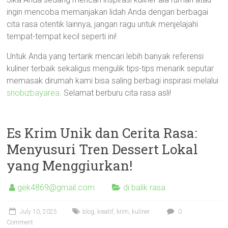
ingin mencoba memanjakan lidah Anda dengan berbagai
cita rasa otentik lainnya, jangan ragu untuk menjelajahi
tempat-tempat kecil seperti ini!
Untuk Anda yang tertarik mencari lebih banyak referensi
kuliner terbaik sekaligus mengulik tips-tips menarik seputar
memasak dirumah kami bisa saling berbagi inspirasi melalui
snobizbayarea
. Selamat berburu cita rasa asli!
Es Krim Unik dan Cerita Rasa:
Menyusuri Tren Dessert Lokal
yang Menggiurkan!
gek4869@gmail.com
di balik rasa
July 10, 2025
blog
,
kreatif
,
krim
,
kuliner
0
Comment