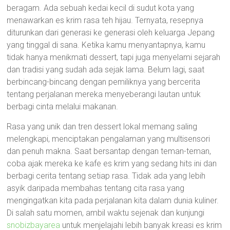
beragam. Ada sebuah kedai kecil di sudut kota yang
menawarkan es krim rasa teh hijau. Ternyata, resepnya
diturunkan dari generasi ke generasi oleh keluarga Jepang
yang tinggal di sana. Ketika kamu menyantapnya, kamu
tidak hanya menikmati dessert, tapi juga menyelami sejarah
dan tradisi yang sudah ada sejak lama. Belum lagi, saat
berbincang-bincang dengan pemiliknya yang bercerita
tentang perjalanan mereka menyeberangi lautan untuk
berbagi cinta melalui makanan.
Rasa yang unik dan tren dessert lokal memang saling
melengkapi, menciptakan pengalaman yang multisensori
dan penuh makna. Saat bersantap dengan teman-teman,
coba ajak mereka ke kafe es krim yang sedang hits ini dan
berbagi cerita tentang setiap rasa. Tidak ada yang lebih
asyik daripada membahas tentang cita rasa yang
mengingatkan kita pada perjalanan kita dalam dunia kuliner.
Di salah satu momen, ambil waktu sejenak dan kunjungi
snobizbayarea
untuk menjelajahi lebih banyak kreasi es krim