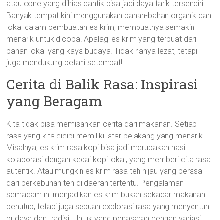
atau cone yang dihias cantik bisa jadi daya tarik tersendiri.
Banyak tempat kini menggunakan bahan-bahan organik dan
lokal dalam pembuatan es krim, membuatnya semakin
menarik untuk dicoba. Apalagi es krim yang terbuat dari
bahan lokal yang kaya budaya. Tidak hanya lezat, tetapi
juga mendukung petani setempat!
Cerita di Balik Rasa: Inspirasi
yang Beragam
Kita tidak bisa memisahkan cerita dari makanan. Setiap
rasa yang kita cicipi memiliki latar belakang yang menarik.
Misalnya, es krim rasa kopi bisa jadi merupakan hasil
kolaborasi dengan kedai kopi lokal, yang memberi cita rasa
autentik. Atau mungkin es krim rasa teh hijau yang berasal
dari perkebunan teh di daerah tertentu. Pengalaman
semacam ini menjadikan es krim bukan sekadar makanan
penutup, tetapi juga sebuah explorasi rasa yang menyentuh
budaya dan tradisi. Untuk yang penasaran dengan variasi