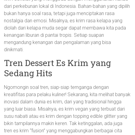
dari perkebunan lokal di Indonesia. Bahan-bahan yang dipilih
bukan hanya soal rasa, tetapi juga menciptakan rasa
nostalgia dan emosi. Misalnya, es krim rasa kelapa yang
diolah dari kelapa muda segar dapat membawa kita pada
kenangan liburan di pantai tropis. Setiap suapan
mengandung kenangan dan pengalaman yang bisa
dinikmati.
Tren Dessert Es Krim yang
Sedang Hits
Ngomongin soal tren, siap-siap ternganga dengan
kreatifitas para pelaku kuliner! Sekarang, kita melihat banyak
inovasi dalam dunia es krim, dari yang tradisional hingga
yang luar biasa. Misalnya, es krim vegan yang terbuat dari
susu nabati atau es krim dengan topping edible glitter yang
bikin tampilannya makin keren. Tak ketinggalan, ada juga
tren es krim “fusion” yang menggabungkan berbagai cita