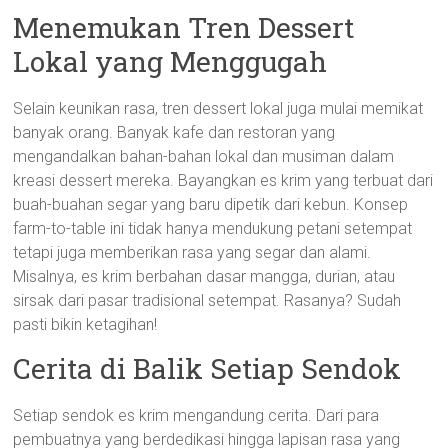
Menemukan Tren Dessert
Lokal yang Menggugah
Selain keunikan rasa, tren dessert lokal juga mulai memikat
banyak orang. Banyak kafe dan restoran yang
mengandalkan bahan-bahan lokal dan musiman dalam
kreasi dessert mereka. Bayangkan es krim yang terbuat dari
buah-buahan segar yang baru dipetik dari kebun. Konsep
farm-to-table ini tidak hanya mendukung petani setempat
tetapi juga memberikan rasa yang segar dan alami.
Misalnya, es krim berbahan dasar mangga, durian, atau
sirsak dari pasar tradisional setempat. Rasanya? Sudah
pasti bikin ketagihan!
Cerita di Balik Setiap Sendok
Setiap sendok es krim mengandung cerita. Dari para
pembuatnya yang berdedikasi hingga lapisan rasa yang