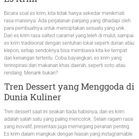
Bicara soal es krim, kita tidak hanya sekedar menikmati
rasa manisnya. Ada perjalanan panjang yang dihadapi oleh
para pembuatnya untuk menciptakan sesuatu yang unik.
Dari es krim rasa salted caramel yang leleh di mulut, sampai
es krim tradisional dengan sentuhan lokal seperti durian atau
klepon, setiap sendoknya bisa membawa kita ke tempat
dan kenangan tertentu. Coba bayangkan, es krim yang
terinspirasi dari makanan khas daerah, seperti soto atau
rendang. Menarik bukan?
Tren Dessert yang Menggoda di
Dunia Kuliner
Tren dessert saat ini seakan tiada habisnya, dan es krim
adalah salah satu yang paling mencolok. Selain ragam rasa
yang inovatif, presentasi juga memegang peranan penting.
Es krim dalam mangkuk dengan hiasan yang instagramable