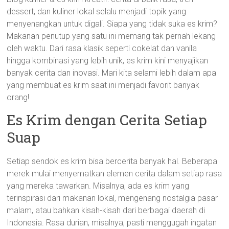
dessert, dan kuliner lokal selalu menjadi topik yang
menyenangkan untuk digali. Siapa yang tidak suka es krim?
Makanan penutup yang satu ini memang tak pernah lekang
oleh waktu. Dari rasa klasik seperti cokelat dan vanila
hingga kombinasi yang lebih unik, es krim kini menyajikan
banyak cerita dan inovasi. Mari kita selami lebih dalam apa
yang membuat es krim saat ini menjadi favorit banyak
orang!
Es Krim dengan Cerita Setiap
Suap
Setiap sendok es krim bisa bercerita banyak hal. Beberapa
merek mulai menyematkan elemen cerita dalam setiap rasa
yang mereka tawarkan. Misalnya, ada es krim yang
terinspirasi dari makanan lokal, mengenang nostalgia pasar
malam, atau bahkan kisah-kisah dari berbagai daerah di
Indonesia. Rasa durian, misalnya, pasti menggugah ingatan