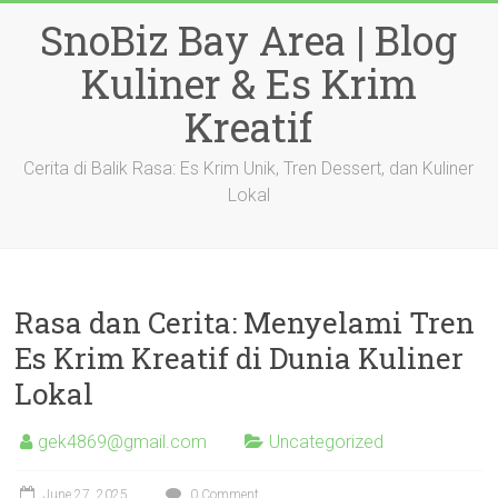
Skip
SnoBiz Bay Area | Blog
to
content
Kuliner & Es Krim
Kreatif
Cerita di Balik Rasa: Es Krim Unik, Tren Dessert, dan Kuliner
Lokal
Rasa dan Cerita: Menyelami Tren
Es Krim Kreatif di Dunia Kuliner
Lokal
gek4869@gmail.com
Uncategorized
June 27, 2025
0 Comment