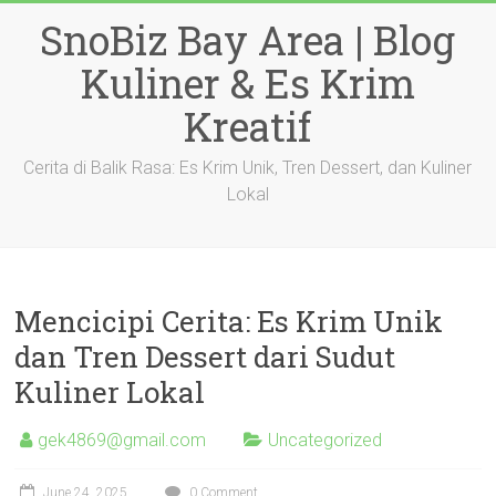
Skip
SnoBiz Bay Area | Blog
to
content
Kuliner & Es Krim
Kreatif
Cerita di Balik Rasa: Es Krim Unik, Tren Dessert, dan Kuliner
Lokal
Mencicipi Cerita: Es Krim Unik
dan Tren Dessert dari Sudut
Kuliner Lokal
gek4869@gmail.com
Uncategorized
June 24, 2025
0 Comment