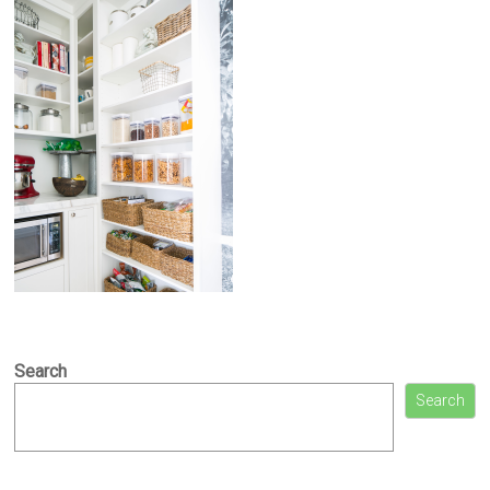
Search
Search