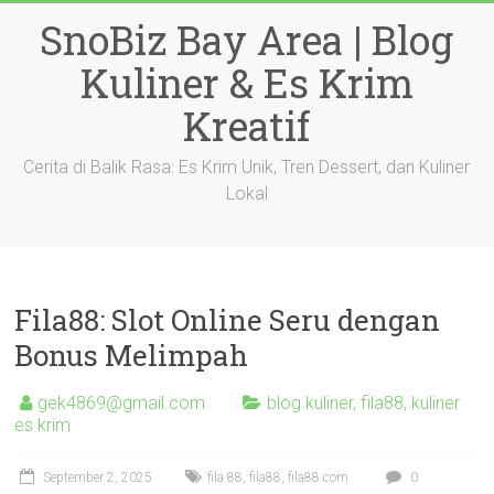
Skip
SnoBiz Bay Area | Blog
to
content
Kuliner & Es Krim
Kreatif
Cerita di Balik Rasa: Es Krim Unik, Tren Dessert, dan Kuliner
Lokal
Fila88: Slot Online Seru dengan
Bonus Melimpah
gek4869@gmail.com
blog kuliner
,
fila88
,
kuliner
es krim
September 2, 2025
fila 88
,
fila88
,
fila88.com
0