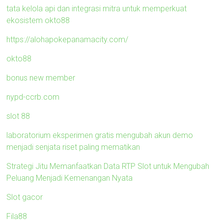
tata kelola api dan integrasi mitra untuk memperkuat
ekosistem okto88
https://alohapokepanamacity.com/
okto88
bonus new member
nypd-ccrb.com
slot 88
laboratorium eksperimen gratis mengubah akun demo
menjadi senjata riset paling mematikan
Strategi Jitu Memanfaatkan Data RTP Slot untuk Mengubah
Peluang Menjadi Kemenangan Nyata
Slot gacor
Fila88