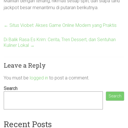
Mainlah dengan tenang, nikmati setiap spin, dan siapa tahu
jackpot besar menantimu di putaran berikutnya.
←
Situs Viobet: Akses Game Online Modern yang Praktis
Di Balik Rasa Es Krim: Cerita, Tren Dessert, dan Sentuhan
Kuliner Lokal
→
Leave a Reply
You must be
logged in
to post a comment.
Search
Search
Recent Posts