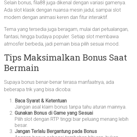
Selain bonus, fila88 juga dikenal dengan variasi gamenya.
Ada slot klasik dengan nuansa mesin jadul, sampai slot
modern dengan animasi keren dan fitur interaktif.
Tema yang tersedia juga beragam, mulai dari petualangan,
fantasi, hingga budaya populer. Setiap slot membawa
atmosfer berbeda, jadi pemain bisa pilih sesuai mood.
Tips Maksimalkan Bonus Saat
Bermain
Supaya bonus benar-benar terasa manfaatnya, ada
beberapa trik yang bisa dicoba:
Baca Syarat & Ketentuan
Jangan asal klaim bonus tanpa tahu aturan mainnya.
Gunakan Bonus di Game yang Sesuai
Pilih slot dengan RTP tinggi biar peluang menang lebih
besar.
Jangan Terlalu Bergantung pada Bonus