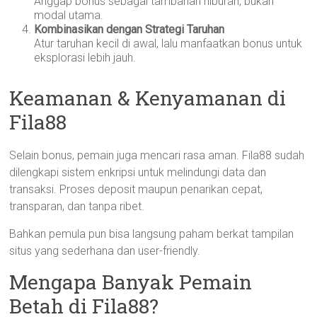
Anggap bonus sebagai tambahan hiburan, bukan
modal utama.
Kombinasikan dengan Strategi Taruhan
Atur taruhan kecil di awal, lalu manfaatkan bonus untuk
eksplorasi lebih jauh.
Keamanan & Kenyamanan di
Fila88
Selain bonus, pemain juga mencari rasa aman. Fila88 sudah
dilengkapi sistem enkripsi untuk melindungi data dan
transaksi. Proses deposit maupun penarikan cepat,
transparan, dan tanpa ribet.
Bahkan pemula pun bisa langsung paham berkat tampilan
situs yang sederhana dan user-friendly.
Mengapa Banyak Pemain
Betah di Fila88?