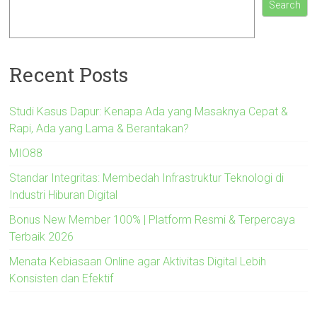
Search
Recent Posts
Studi Kasus Dapur: Kenapa Ada yang Masaknya Cepat &
Rapi, Ada yang Lama & Berantakan?
MIO88
Standar Integritas: Membedah Infrastruktur Teknologi di
Industri Hiburan Digital
Bonus New Member 100% | Platform Resmi & Terpercaya
Terbaik 2026
Menata Kebiasaan Online agar Aktivitas Digital Lebih
Konsisten dan Efektif