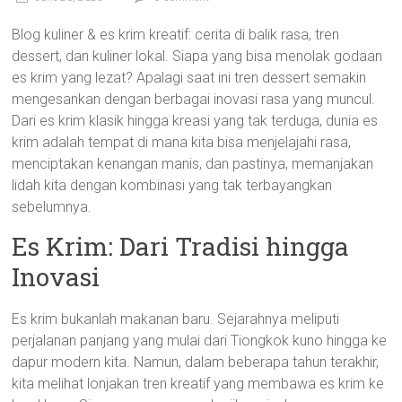
Blog kuliner & es krim kreatif: cerita di balik rasa, tren
dessert, dan kuliner lokal. Siapa yang bisa menolak godaan
es krim yang lezat? Apalagi saat ini tren dessert semakin
mengesankan dengan berbagai inovasi rasa yang muncul.
Dari es krim klasik hingga kreasi yang tak terduga, dunia es
krim adalah tempat di mana kita bisa menjelajahi rasa,
menciptakan kenangan manis, dan pastinya, memanjakan
lidah kita dengan kombinasi yang tak terbayangkan
sebelumnya.
Es Krim: Dari Tradisi hingga
Inovasi
Es krim bukanlah makanan baru. Sejarahnya meliputi
perjalanan panjang yang mulai dari Tiongkok kuno hingga ke
dapur modern kita. Namun, dalam beberapa tahun terakhir,
kita melihat lonjakan tren kreatif yang membawa es krim ke