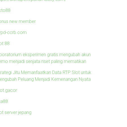
kto88
onus new member
ypd-ccrb.com
ot 88
aboratorium eksperimen gratis mengubah akun
emo menjadi senjata riset paling mematikan
trategi Jitu Memanfaatkan Data RTP Slot untuk
engubah Peluang Menjadi Kemenangan Nyata
lot gacor
ila88
ot server jepang