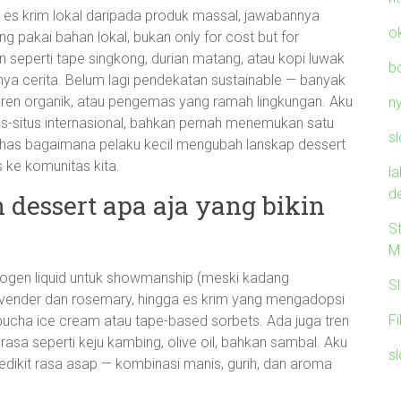
a es krim lokal daripada produk massal, jawabannya
o
ng pakai bahan lokal, bukan only for cost but for
seperti tape singkong, durian matang, atau kopi luwak
b
unya cerita. Belum lagi pendekatan sustainable — banyak
la aren organik, atau pengemas yang ramah lingkungan. Aku
n
itus-situs internasional, bahkan pernah menemukan satu
sl
s bagaimana pelaku kecil mengubah lanskap dessert
s ke komunitas kita.
l
d
dessert apa aja yang bikin
S
M
itrogen liquid untuk showmanship (meski kadang
S
i lavender dan rosemary, hingga es krim yang mengadopsi
F
bucha ice cream atau tape-based sorbets. Ada juga tren
sa seperti keju kambing, olive oil, bahkan sambal. Aku
sl
edikit rasa asap — kombinasi manis, gurih, dan aroma