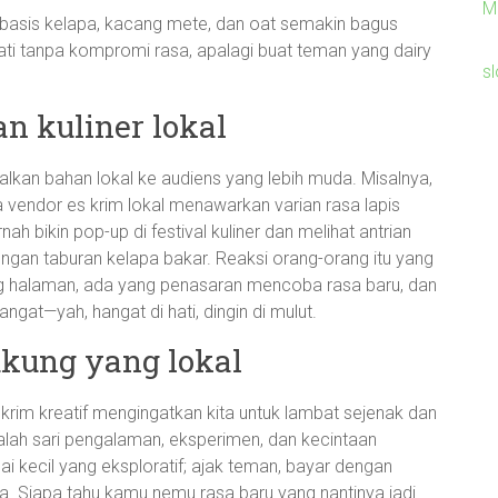
M
erbasis kelapa, kacang mete, dan oat semakin bagus
ati tanpa kompromi rasa, apalagi buat teman yang dairy
sl
n kuliner lokal
lkan bahan lokal ke audiens yang lebih muda. Misalnya,
a vendor es krim lokal menawarkan varian rasa lapis
rnah bikin pop-up di festival kuliner dan melihat antrian
engan taburan kelapa bakar. Reaksi orang-orang itu yang
g halaman, ada yang penasaran mencoba rasa baru, dan
ngat—yah, hangat di hati, dingin di mulut.
ukung yang lokal
 krim kreatif mengingatkan kita untuk lambat sejenak dan
dalah sari pengalaman, eksperimen, dan kecintaan
ai kecil yang eksploratif; ajak teman, bayar dengan
a. Siapa tahu kamu nemu rasa baru yang nantinya jadi