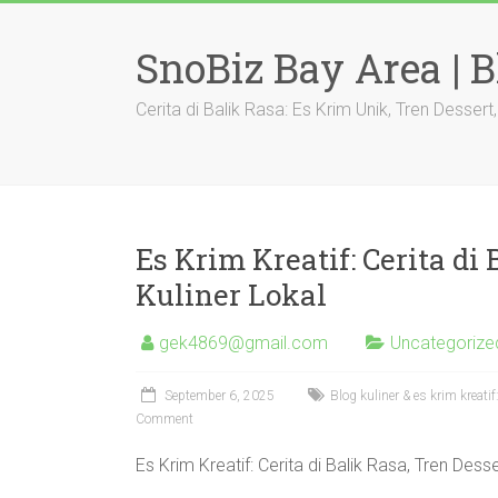
Skip
to
SnoBiz Bay Area | B
content
Cerita di Balik Rasa: Es Krim Unik, Tren Dessert
Es Krim Kreatif: Cerita di
Kuliner Lokal
gek4869@gmail.com
Uncategorize
September 6, 2025
Blog kuliner & es krim kreatif:
Comment
Es Krim Kreatif: Cerita di Balik Rasa, Tren Dess