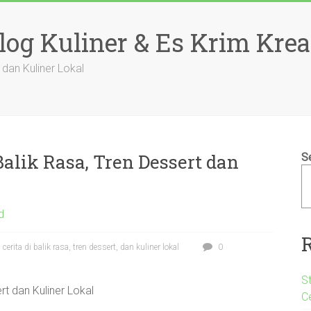
log Kuliner & Es Krim Krea
, dan Kuliner Lokal
 Balik Rasa, Tren Dessert dan
S
d
 cerita di balik rasa, tren dessert, dan kuliner lokal
0
S
ert dan Kuliner Lokal
C