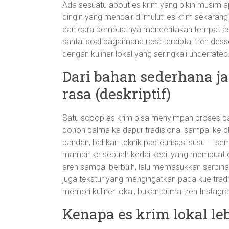
Ada sesuatu about es krim yang bikin musim a
dingin yang mencair di mulut: es krim sekarang
dan cara pembuatnya menceritakan tempat asaln
santai soal bagaimana rasa tercipta, tren dess
dengan kuliner lokal yang seringkali underrated
Dari bahan sederhana jad
rasa (deskriptif)
Satu scoop es krim bisa menyimpan proses pan
pohon palma ke dapur tradisional sampai ke ch
pandan, bahkan teknik pasteurisasi susu — s
mampir ke sebuah kedai kecil yang membuat 
aren sampai berbuih, lalu memasukkan serpihan
juga tekstur yang mengingatkan pada kue tradi
memori kuliner lokal, bukan cuma tren Instag
Kenapa es krim lokal le