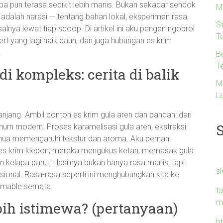
pa pun terasa sedikit lebih manis. Bukan sekadar sendok
M
 adalah narasi — tentang bahan lokal, eksperimen rasa,
S
ya lewat tiap scoop. Di artikel ini aku pengen ngobrol
Te
ert yang lagi naik daun, dan juga hubungan es krim
.
B
T
i kompleks: cerita di balik
M
Le
jang. Ambil contoh es krim gula aren dan pandan: dari
urn modern. Proses karamelisasi gula aren, ekstraksi
emua memengaruhi tekstur dan aroma. Aku pernah
es krim klepon; mereka mengukus ketan, memasak gula
 kelapa parut. Hasilnya bukan hanya rasa manis, tapi
s
sional. Rasa-rasa seperti ini menghubungkan kita ke
ramable semata.
ta
m
bih istimewa? (pertanyaan)
h