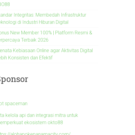
IO88
tandar Integritas: Membedah Infrastruktur
knologi di Industri Hiburan Digital
onus New Member 100% | Platform Resmi &
erpercaya Terbaik 2026
enata Kebiasaan Online agar Aktivitas Digital
bih Konsisten dan Efektif
Sponsor
lot spaceman
ta kelola api dan integrasi mitra untuk
emperkuat ekosistem okto88
ttps://alohapokepanamacity.com/