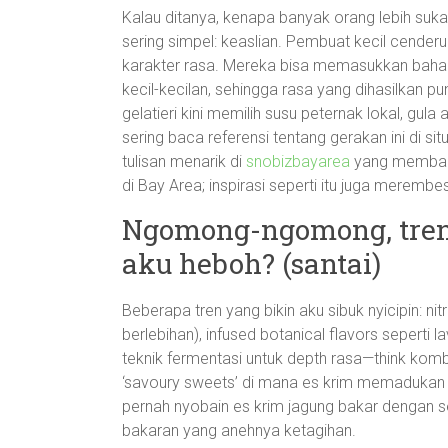
Kalau ditanya, kenapa banyak orang lebih suk
sering simpel: keaslian. Pembuat kecil cenderu
karakter rasa. Mereka bisa memasukkan bahan 
kecil-kecilan, sehingga rasa yang dihasilkan p
gelatieri kini memilih susu peternak lokal, gu
sering baca referensi tentang gerakan ini di s
tulisan menarik di
snobizbayarea
yang membaha
di Bay Area; inspirasi seperti itu juga merembe
Ngomong-ngomong, tren 
aku heboh? (santai)
Beberapa tren yang bikin aku sibuk nyicipin: n
berlebihan), infused botanical flavors sepert
teknik fermentasi untuk depth rasa—think kom
‘savoury sweets’ di mana es krim memadukan ra
pernah nyobain es krim jagung bakar dengan s
bakaran yang anehnya ketagihan.