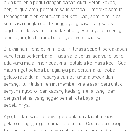
bikin kita lebih peduli dengan bahan lokal. Petani kakao,
penjual gula aren, pembuat saus sambal — mereka semua
terpengaruh oleh keputusan beli kita. Jadi, saat lo milih es
krim rasa nangka dari tetangga yang pakai nangka asli, lo
lagi bantu ekosistem itu berkembang. Rasanya pun sering
lebih tajam, lebih jujur dibandingkan versi pabrikan.
Di akhir hari, trend es krim lokal ini terasa seperti percakapan
yang terus berkembang — ada yang serius, ada yang iseng,
ada yang malah membuat kita nostalgia ke masa kecil. Gue
masih inget betapa bahagianya pas pertama kali coba
gelato rasa durian; rasanya campur antara shock dan
senang. Itu inti dari tren ini: memberi kita alasan baru untuk
senyum, ngobrol, dan kadang-kadang menantang lidah
dengan hal-hal yang nggak pernah kita bayangin
sebelumnya.
Ayo, lain kali kalau lo lewat gerobak tua atau lihat kios
gelato mungil, jangan cuma liat dari luar. Coba satu scoop,
tanyain ceritanya, dan bawa pulang pengalaman. Siapa tahu