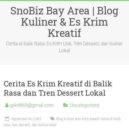
Skip
SnoBiz Bay Area | Blog
to
content
Kuliner & Es Krim
Kreatif
Cerita di Balik Rasa: Es Krim Unik, Tren Dessert, dan Kuliner
Lokal
Cerita Es Krim Kreatif di Balik
Rasa dan Tren Dessert Lokal
gek4869@gmail.com
Uncategorized
September 30, 2025
Blog kuliner & es krim kreatif: cerita di balik
rasa, tren dessert, dan kuliner lokal