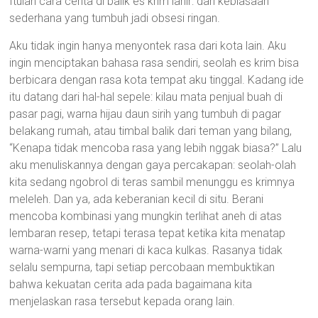
Itulah cara cerita di balik es krim lahir: dari kebiasaan
sederhana yang tumbuh jadi obsesi ringan.
Aku tidak ingin hanya menyontek rasa dari kota lain. Aku
ingin menciptakan bahasa rasa sendiri, seolah es krim bisa
berbicara dengan rasa kota tempat aku tinggal. Kadang ide
itu datang dari hal-hal sepele: kilau mata penjual buah di
pasar pagi, warna hijau daun sirih yang tumbuh di pagar
belakang rumah, atau timbal balik dari teman yang bilang,
“Kenapa tidak mencoba rasa yang lebih nggak biasa?” Lalu
aku menuliskannya dengan gaya percakapan: seolah-olah
kita sedang ngobrol di teras sambil menunggu es krimnya
meleleh. Dan ya, ada keberanian kecil di situ. Berani
mencoba kombinasi yang mungkin terlihat aneh di atas
lembaran resep, tetapi terasa tepat ketika kita menatap
warna-warni yang menari di kaca kulkas. Rasanya tidak
selalu sempurna, tapi setiap percobaan membuktikan
bahwa kekuatan cerita ada pada bagaimana kita
menjelaskan rasa tersebut kepada orang lain.