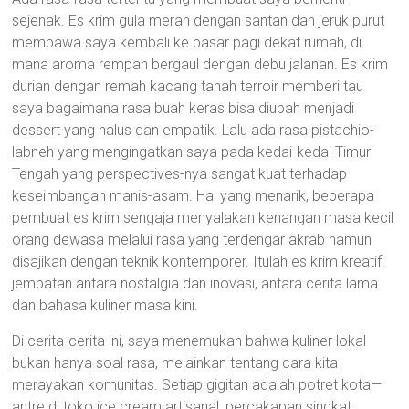
sejenak. Es krim gula merah dengan santan dan jeruk purut
membawa saya kembali ke pasar pagi dekat rumah, di
mana aroma rempah bergaul dengan debu jalanan. Es krim
durian dengan remah kacang tanah terroir memberi tau
saya bagaimana rasa buah keras bisa diubah menjadi
dessert yang halus dan empatik. Lalu ada rasa pistachio-
labneh yang mengingatkan saya pada kedai-kedai Timur
Tengah yang perspectives-nya sangat kuat terhadap
keseimbangan manis-asam. Hal yang menarik, beberapa
pembuat es krim sengaja menyalakan kenangan masa kecil
orang dewasa melalui rasa yang terdengar akrab namun
disajikan dengan teknik kontemporer. Itulah es krim kreatif:
jembatan antara nostalgia dan inovasi, antara cerita lama
dan bahasa kuliner masa kini.
Di cerita-cerita ini, saya menemukan bahwa kuliner lokal
bukan hanya soal rasa, melainkan tentang cara kita
merayakan komunitas. Setiap gigitan adalah potret kota—
antre di toko ice cream artisanal, percakapan singkat