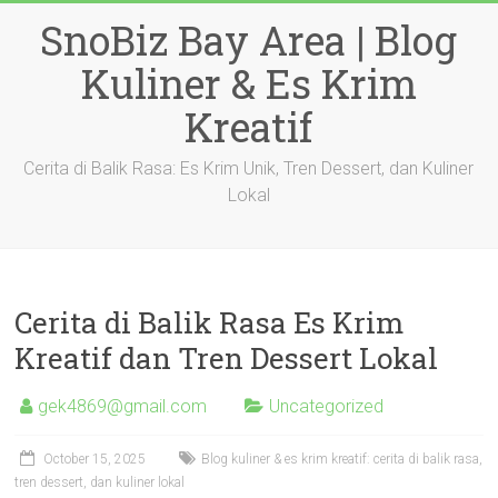
Skip
SnoBiz Bay Area | Blog
to
content
Kuliner & Es Krim
Kreatif
Cerita di Balik Rasa: Es Krim Unik, Tren Dessert, dan Kuliner
Lokal
Cerita di Balik Rasa Es Krim
Kreatif dan Tren Dessert Lokal
gek4869@gmail.com
Uncategorized
October 15, 2025
Blog kuliner & es krim kreatif: cerita di balik rasa,
tren dessert, dan kuliner lokal