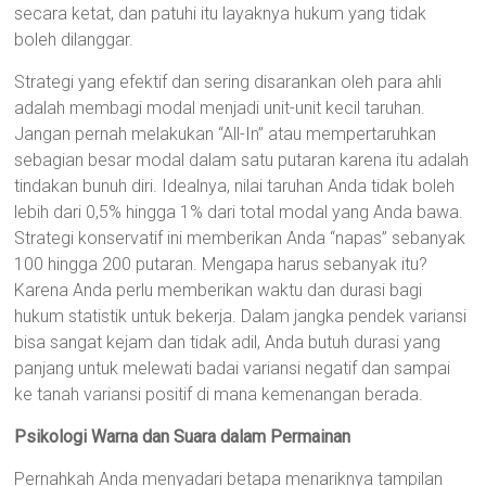
secara ketat, dan patuhi itu layaknya hukum yang tidak
boleh dilanggar.
Strategi yang efektif dan sering disarankan oleh para ahli
adalah membagi modal menjadi unit-unit kecil taruhan.
Jangan pernah melakukan “All-In” atau mempertaruhkan
sebagian besar modal dalam satu putaran karena itu adalah
tindakan bunuh diri. Idealnya, nilai taruhan Anda tidak boleh
lebih dari 0,5% hingga 1% dari total modal yang Anda bawa.
Strategi konservatif ini memberikan Anda “napas” sebanyak
100 hingga 200 putaran. Mengapa harus sebanyak itu?
Karena Anda perlu memberikan waktu dan durasi bagi
hukum statistik untuk bekerja. Dalam jangka pendek variansi
bisa sangat kejam dan tidak adil, Anda butuh durasi yang
panjang untuk melewati badai variansi negatif dan sampai
ke tanah variansi positif di mana kemenangan berada.
Psikologi Warna dan Suara dalam Permainan
Pernahkah Anda menyadari betapa menariknya tampilan