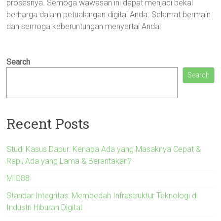
prosesnya. Semoga wawasan ini dapat menjadi bekal
berharga dalam petualangan digital Anda. Selamat bermain
dan semoga keberuntungan menyertai Anda!
Search
Search
Recent Posts
Studi Kasus Dapur: Kenapa Ada yang Masaknya Cepat &
Rapi, Ada yang Lama & Berantakan?
MIO88
Standar Integritas: Membedah Infrastruktur Teknologi di
Industri Hiburan Digital