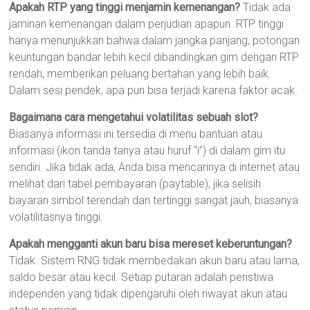
Apakah RTP yang tinggi menjamin kemenangan?
Tidak ada
jaminan kemenangan dalam perjudian apapun. RTP tinggi
hanya menunjukkan bahwa dalam jangka panjang, potongan
keuntungan bandar lebih kecil dibandingkan gim dengan RTP
rendah, memberikan peluang bertahan yang lebih baik.
Dalam sesi pendek, apa pun bisa terjadi karena faktor acak.
Bagaimana cara mengetahui volatilitas sebuah slot?
Biasanya informasi ini tersedia di menu bantuan atau
informasi (ikon tanda tanya atau huruf “i”) di dalam gim itu
sendiri. Jika tidak ada, Anda bisa mencarinya di internet atau
melihat dari tabel pembayaran (paytable); jika selisih
bayaran simbol terendah dan tertinggi sangat jauh, biasanya
volatilitasnya tinggi.
Apakah mengganti akun baru bisa mereset keberuntungan?
Tidak. Sistem RNG tidak membedakan akun baru atau lama,
saldo besar atau kecil. Setiap putaran adalah peristiwa
independen yang tidak dipengaruhi oleh riwayat akun atau