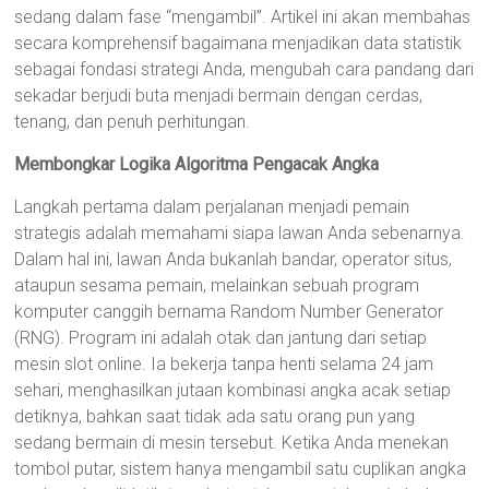
sedang dalam fase “mengambil”. Artikel ini akan membahas
secara komprehensif bagaimana menjadikan data statistik
sebagai fondasi strategi Anda, mengubah cara pandang dari
sekadar berjudi buta menjadi bermain dengan cerdas,
tenang, dan penuh perhitungan.
Membongkar Logika Algoritma Pengacak Angka
Langkah pertama dalam perjalanan menjadi pemain
strategis adalah memahami siapa lawan Anda sebenarnya.
Dalam hal ini, lawan Anda bukanlah bandar, operator situs,
ataupun sesama pemain, melainkan sebuah program
komputer canggih bernama Random Number Generator
(RNG). Program ini adalah otak dan jantung dari setiap
mesin slot online. Ia bekerja tanpa henti selama 24 jam
sehari, menghasilkan jutaan kombinasi angka acak setiap
detiknya, bahkan saat tidak ada satu orang pun yang
sedang bermain di mesin tersebut. Ketika Anda menekan
tombol putar, sistem hanya mengambil satu cuplikan angka